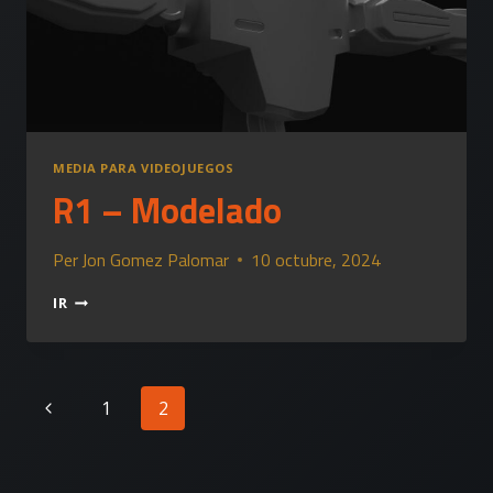
MEDIA PARA VIDEOJUEGOS
R1 – Modelado
Per
Jon Gomez Palomar
10 octubre, 2024
R1
IR
–
MODELADO
Navegació
Pàgina
1
2
de
anterior