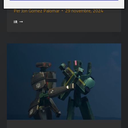
Per
Jon Gomez Palomar
29 novembre, 2024
PAC
IR
1
–
INFORME
DE
USABILIDAD
Y
ACCESIBILIDAD
DE
PROJECT
ZOMBOID