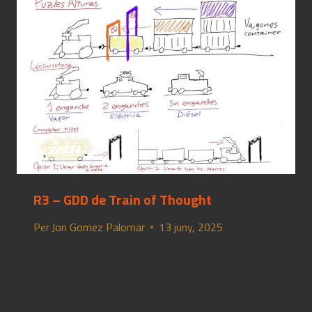
R3 – GDD de Train of Thought
Per
Jon Gomez Palomar
13 juny, 2025