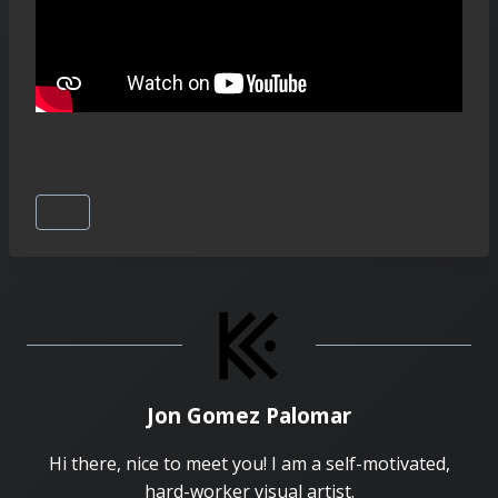
Etiquetes
#
TFM
d'entrada
Jon Gomez Palomar
Hi there, nice to meet you! I am a self-motivated,
hard-worker visual artist.