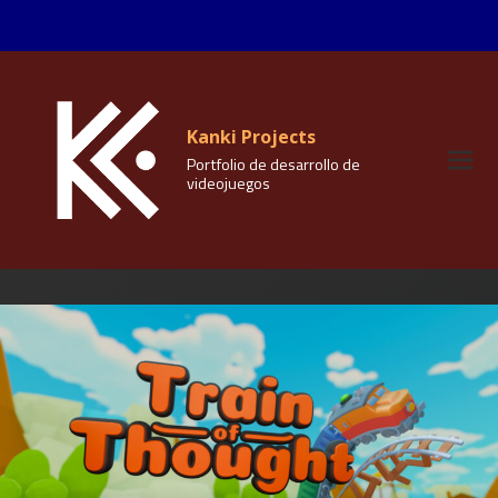
Vés
al
contingut
Kanki Projects
Portfolio de desarrollo de
videojuegos