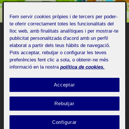
NO CATEGORITZAT
Fem servir
cookies
pròpies i de tercers per poder-
TFM – Train of Thought
te oferir correctament totes les funcionalitats del
lloc web, amb finalitats analítiques i per mostrar-te
Per
Jon Gomez Palomar
14 juny, 2025
publicitat personalitzada d'acord amb un perfil
elaborat a partir dels teus hàbits de navegació.
Pots acceptar, rebutjar o configurar les teves
Públic
preferències fent clic a sota, o obtenir-ne més
informació en la nostra
política de cookies.
Train of Thought
Es un juego de rompecabezas
acogedor y lógico donde controlas directamente
Acceptar
un tren de juguete en un vibrante mundo de
dioramas. Resuelve ingeniosos rompecabezas
Rebutjar
logísticos acoplando vagones, recorriendo vías
complejas y entregando carga con precisión. Con
sus controles intuitivos, visuales relajantes y
Configurar
diseño de avance de fallos,
Train of Thought
Es