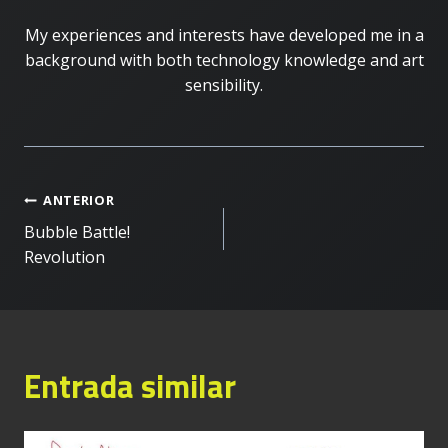
My experiences and interests have developed me in a
background with both technology knowledge and art
sensibility.
Navegació
ANTERIOR
Bubble Battle!
d'entrades
Revolution
Entrada similar