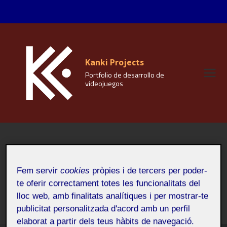
Vés
al
contingut
Kanki Projects
Portfolio de desarrollo de
videojuegos
Game Jams
Fem servir
cookies
pròpies i de tercers per poder-
Inici
/
Game Jams
te oferir correctament totes les funcionalitats del
lloc web, amb finalitats analítiques i per mostrar-te
publicitat personalitzada d'acord amb un perfil
elaborat a partir dels teus hàbits de navegació.