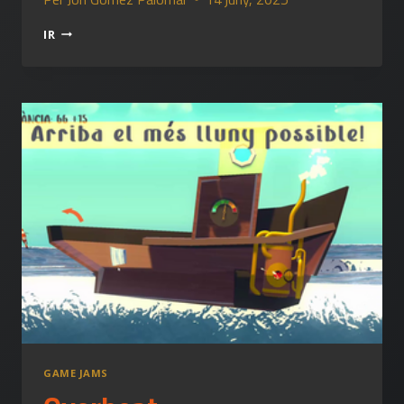
BUBBLE
IR
BATTLE!
REVOLUTION
GAME JAMS